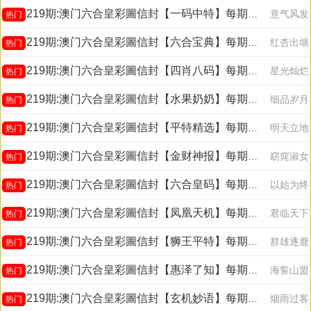
219期:澳门六合皇彩圖信封【一码中特】每期自动更新
意气风发
热门
219期:澳门六合皇彩圖信封【六合宝典】每期自动更新
红杏出墙
热门
219期:澳门六合皇彩圖信封【四肖八码】每期自动更新
星光灿烂
热门
219期:澳门六合皇彩圖信封【水果奶奶】每期自动更新
细品岁月
热门
219期:澳门六合皇彩圖信封【平特精选】每期自动更新
明天立地
热门
219期:澳门六合皇彩圖信封【金财神报】每期自动更新
窈窕淑女
热门
219期:澳门六合皇彩圖信封【六合皇码】每期自动更新
以始为终
热门
219期:澳门六合皇彩圖信封【凤凰天机】每期自动更新
君临天下
热门
219期:澳门六合皇彩圖信封【狮王平特】每期自动更新
群雄逐鹿
热门
219期:澳门六合皇彩圖信封【惠泽了知】每期自动更新
海誓山盟
热门
219期:澳门六合皇彩圖信封【玄机妙语】每期自动更新
烟雨过客
热门