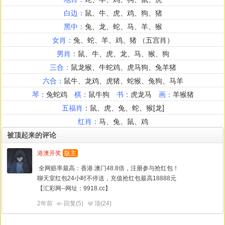
被顶起来的评论
港澳开奖
版主
全网赔率最高：香港.澳门48.8倍，
注册参与抢红包！
聊天室红包24小时不停送，
充值抢红包最高18888元
【汇彩网--网址：9918.cc】
2年前
回复(5)
顶(
24
)