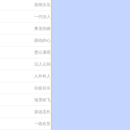
喜闻乐见
一代佳人
乘龙快婿
跳动的心
楚云潇雨
沉入云间
人外有人
自娱自乐
瑞雪纷飞
源远流长
一路欢笑