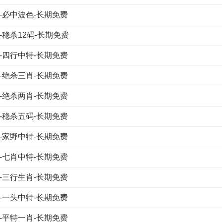
皇-必中波色-长期免费
-稳杀12码-长期免费
皇-四行中特-长期免费
皇-绝杀三肖-长期免费
皇-绝杀两肖-长期免费
皇-稳杀五码-长期免费
皇-家野中特-长期免费
皇-七肖中特-长期免费
皇-三行生肖-长期免费
皇-一头中特-长期免费
皇-平特一肖-长期免费