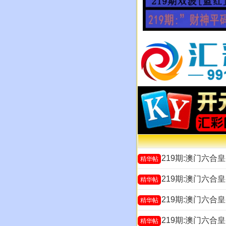
219期:澳门六合
精华帖
219期:澳门六合
精华帖
219期:澳门六合
精华帖
219期:澳门六合
精华帖