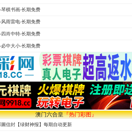
皇-琴棋书画-长期免费
皇-风雨雷电-长期免费
皇-四肖中特-长期免费
皇-必中大小-长期免费
澳门六合皇
『热门彩图』
皇彩圖信封【绿财神报】每期自动更新