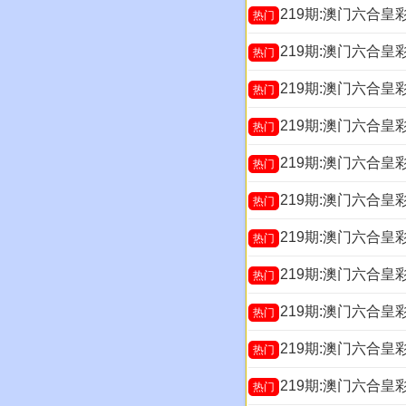
219期:澳门六合
热门
219期:澳门六合
热门
219期:澳门六合
热门
219期:澳门六合
热门
219期:澳门六合
热门
219期:澳门六合
热门
219期:澳门六合
热门
219期:澳门六合
热门
219期:澳门六合
热门
219期:澳门六合
热门
219期:澳门六合
热门